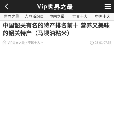
世界之最
吉尼斯纪录
中国之最
世界十大
中国十大
影视之最
奇闻异事
历史之最
社会百科
世界最毒
中国韶关有名的特产排名前十 营养又美味
的韶关特产（马坝油粘米）
VIP世界之最
>
中国十大
>
03-01 07:53