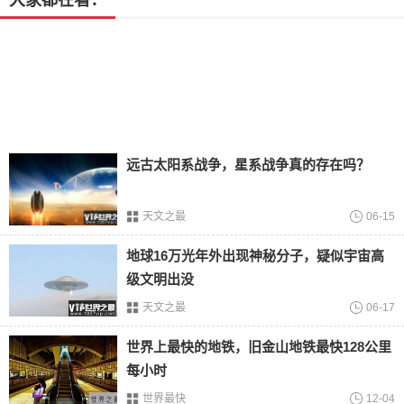
大家都在看：
家地理标志产品，柚子的果型优美，吃起来果肉清甜脆嫩，
入口化渣，营养丰富，受到了消费者的喜爱。
翁源三华李
翁源三华李是韶关当地有名的特产水果吃起来口感脆嫩，酸
远古太阳系战争，星系战争真的存在吗？
甜可口。这个品种的水果已经成为地方经济支柱的一部分。
天文之最
06-15
仁化白毛茶
地球16万光年外出现神秘分子，疑似宇宙高
级文明出没
仁化白毛茶是韶关岭南的特产，这种绿茶表面覆盖有银色的
天文之最
06-17
毫，也是因此而得名，冲泡的茶汤清淡喝起来口味甘甜，带
世界上最快的地铁，旧金山地铁最快128公里
有独特的天然
兰花
香味。
每小时
世界最快
12-04
新丰佛手瓜