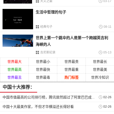
天文之最
03-17
生活中哲理的句子
经典句子
08-11
世界上第一个跳伞的人是第一个跨越英吉利
海峡的人
东南大学坐落于江苏省南京市，大学属于教育部直接管理，
吉尼斯纪录
05-13
学校的建筑行业在全国范围内都有很大的名气，属于建筑老
世界最大
世界最小
世界最贵
世界最长
八校之一，因此对建筑比较感兴趣的小伙伴可以多多关注，
世界最高
世界最快
世界最重
世界最美
它的前身是湛江师范学院，最早创立于1902年，到现在已经
有了一百多年的办学
历史
世界最丑
世界最毒
热门标签
世界冷知识
免责声明：以上内容源自网络，版权归原作者所有，如有侵
中国十大推荐：
犯您的原创版权请告知，我们将尽快删除相关内容。
02-26
中国市值最高的公司排行榜，腾讯居然超过了阿里巴巴成为了第一。
上一页
1
2
3
4
5
下一页
中国十大最美作家，不但才华横溢还长得好看
02-26