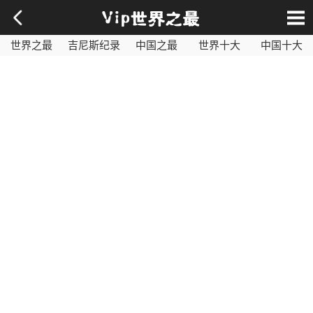
世界之最
吉尼斯纪录
中国之最
世界十大
中国十大
影视之最
奇闻异事
历史之最
社会百科
世界最毒