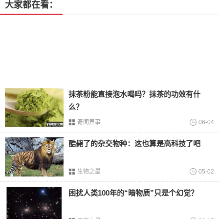
大家都在看：
这个大学就不用小编多做介绍了，南大的中文系在全国范围
抹茶粉能直接泡水喝吗？抹茶的功效有什
内都有着很高的名气，也是小编曾经梦寐以求的专业，尽管
么？
说近两年南大的办学情况相比于以往并无太大的进步，但它
奇闻异事
06-04
仍是无数中文系学子心目中的圣地,培养出了很多当代文坛上
的著名作家
酷毙了的杂交物种：这也算是高科技了吧
向你推荐的内容：
东北
师范大学排名
生物之最
05-02
2、东南大学
困扰人类100年的“暗物质”只是个幻觉？