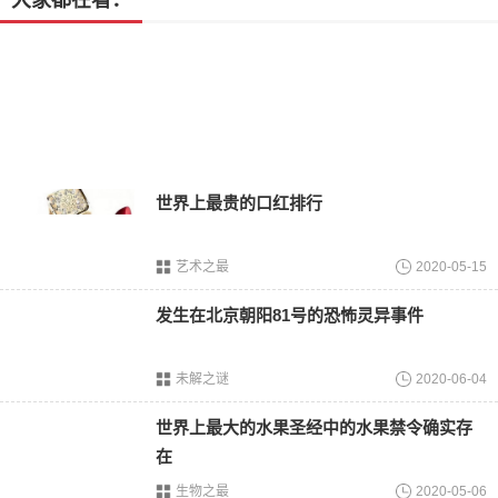
大家都在看：
总收入342.8亿元的业绩。
3.唐山港
位于山东半岛北侧的渤海湾北岸，唐山港是北方重要的港口
之一。2021年，唐山港完成货物吞吐量达到7224万吨，集装
箱吞吐量为329万标准集装箱，显示出了持续增长的势头。
4.广州港
世界上最贵的口红排行
位于珠江入海口，濒临
南海
，是华南地区的重要港口。2021
年，广州港的货物吞吐量达到6513万吨，集装箱吞吐量为
艺术之最
2020-05-15
2447万标准集装箱，表现出了持续增长的态势。
发生在北京朝阳81号的恐怖灵异事件
未解之谜
2020-06-04
世界上最大的水果圣经中的水果禁令确实存
在
生物之最
2020-05-06