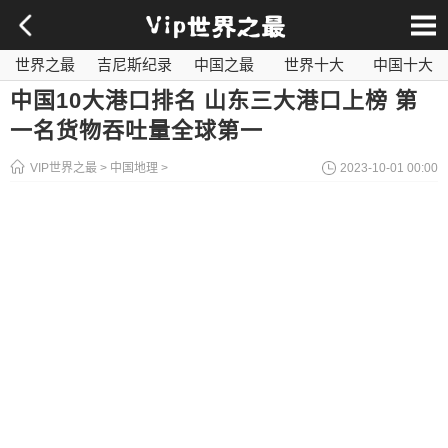
世界之最
吉尼斯纪录
中国之最
世界十大
中国十大
影视之最
奇闻异事
历史之最
社会百科
世界最毒
中国10大港口排名 山东三大港口上榜 第
一名货物吞吐量全球第一
VIP世界之最
>
中国地理
>
2023-10-01 00:00