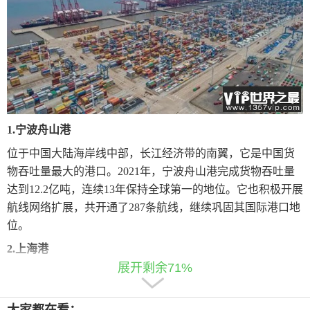
1.宁波舟山港
位于中国大陆海岸线中部，长江经济带的南翼，它是中国货
物吞吐量最大的港口。2021年，宁波舟山港完成货物吞吐量
达到12.2亿吨，连续13年保持全球第一的地位。它也积极开展
航线网络扩展，共开通了287条航线，继续巩固其国际港口地
位。
2.上海港
展开剩余71%
位于中国大陆海岸线中部长江入海口，是
中国最大
的城市上
海的主要港口。2021年，上海港完成集装箱吞吐量为4703万
标箱，稳居全球第一的集装箱港口宝座，同时也取得了营业