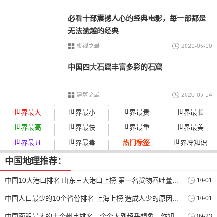
必看十部震撼人心的经典电影，每一部都是
无法逾越的经典
影视之最
2021-05-10
5.青岛港
位于山东半岛的胶州湾畔，是中国的国际贸易口岸和中转枢
中国四大石窟丰富多彩的石窟
纽。2021年，青岛港完成货物吞吐量达到6302.9万吨，集装箱
吞吐量为2371万标准集装箱。
建筑之最
2020-05-14
6.日照港
世界最大
世界最小
世界最贵
世界最长
位于山东省日照市，是中国重点发展的沿海港口之一。2021
世界最高
世界最快
世界最重
世界最美
年，日照港完成货物吞吐量达到5411.7万吨，集装箱吞吐量为
世界最丑
世界最毒
热门标签
世界冷知识
517万标准集装箱，实现了持续增长。
中国地理推荐：
7.天津港
10-01
中国10大港口排名 山东三大港口上榜 第一名货物吞吐量全球第一
位于
天津市
滨海新区，是京津冀地区的海上门户，扮演着重
要的战略支点角色。2021年，天津港货物吞吐量达到5295.4万
10-01
中国人口最少的10个省份排名 上海上榜 造成人少的原因是什么
吨，集装箱吞吐量为2027万标准集装箱。
09-23
中国面积最大的十个州市排名，个个大到超乎想象，你知道哪几个？