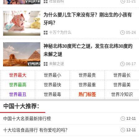
社会百科
11-21
为什么婴儿生下来没有牙？刚出生的小孩有
牙吗？
十万个为什么
05-24
神秘北纬30度死亡之谜，发生在北纬30度的
未解之谜
未解之谜
06-17
世界最大
世界最小
世界最贵
世界最长
世界最高
世界最快
世界最重
世界最美
世界最丑
世界最毒
热门标签
世界冷知识
羌塘号称生命禁区，没有人能通过羌塘高原。羌塘地区常年
中国十大推荐：
温度在0摄氏度以下，
降雨量
又少，仅有100-200毫米，这里
常年干燥，平均在海拔4500米以上，极度缺氧，一般人到这
中国十大名茶最新排行榜
12-11
里，百分百发生
高原反应
。
十大垃圾食品排行 有你爱吃的吗？
12-11
免责声明：以上内容源自网络，版权归原作者所有，如有侵