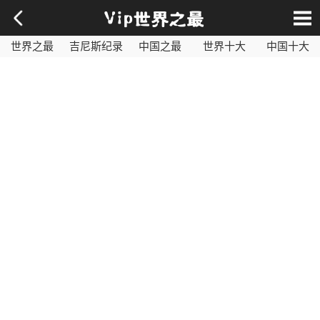
世界之最
吉尼斯纪录
中国之最
世界十大
中国十大
影视之最
奇闻异事
历史之最
社会百科
世界最毒