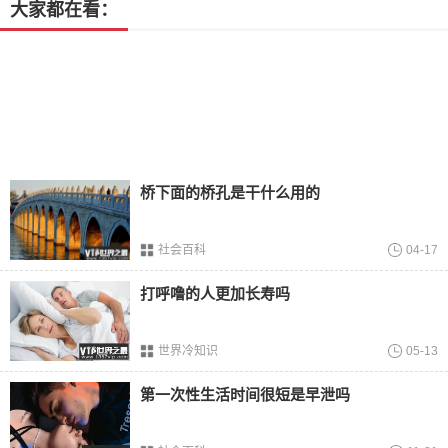
大家都在看：
桥下面的桥孔是干什么用的
社会百科
04-17
拉昂错湖又被叫做鬼湖，不错，你在百度
百科
中，百科也是
打呼噜的人更加长寿吗
这么解释的。在藏语中拉昂错是“有毒的黑湖”，这个湖里的
水，不管是人还是动物，都不能饮用，而且周围的植物也非
常的稀少，更加离奇的是，这个湖距离圣湖仅有一路之隔，
世界冷知识
05-13
非常奇怪。
第一次性生活时间很短是早泄吗
8、羌塘
无人区