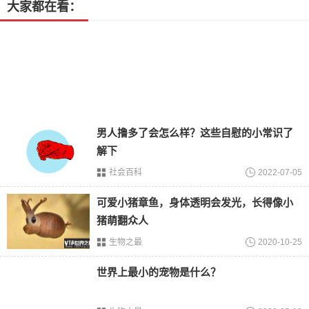
大家都在看：
黄金马桶的介绍
这个黄金马桶是由黄金打造而成，在设计的过程当中没有使
用到其他的材质都是由黄金来制作，而且还采用了18K的纯
金。从整体的外观上来看比较漂亮，给人一种金碧辉煌的感
觉，这个马桶价格如此贵，每天都能够吸引很多人来到这里
观赏。而且据听说这个马桶也可以让人们去使用，在体验的
时候每个人需要18美元。
男人撸多了会怎么样？这些自慰的小常识了
解下
社会百科
2022-07-05
可爱小猪章鱼，身体透明会发光，长得像小
猪萌翻众人
生物之最
2020-10-25
世界上最小的宠物是什么？