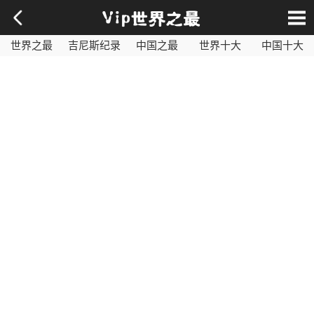
世界之最
吉尼斯纪录
中国之最
世界十大
中国十大
影视之最
奇闻异事
历史之最
社会百科
世界最毒