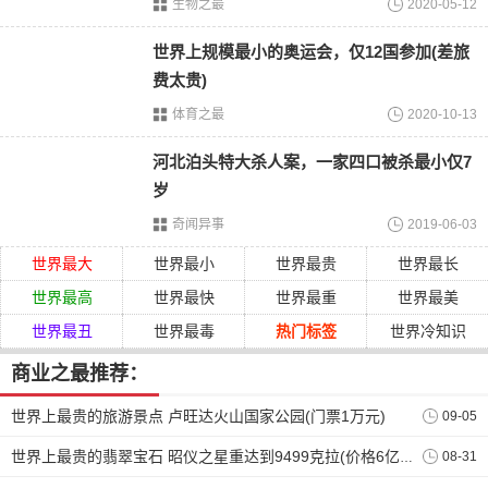
生物之最
2020-05-12
世界上规模最小的奥运会，仅12国参加(差旅
黄金马桶已安排多名保洁和保安
费太贵)
为了保证黄金马桶的安全，以及不被别人毁坏，因此纽约博
体育之最
2020-10-13
物馆安排了多名保洁和保安，可以时刻保护黄金马桶的安
全。当人们体验完之后，会有专门的人员对于黄金马桶进行
河北泊头特大杀人案，一家四口被杀最小仅7
检查。而且每隔
15分钟
还有专门的保洁进行全面的打扫，据
岁
听说纽约博物馆当中黄金马桶的吸引力相对来说比较高，每
奇闻异事
2019-06-03
天都会有很多人排队来这里体验。
世界最大
世界最小
世界最贵
世界最长
世界最高
世界最快
世界最重
世界最美
世界最丑
世界最毒
热门标签
世界冷知识
商业之最推荐：
世界上最贵的旅游景点 卢旺达火山国家公园(门票1万元)
09-05
08-31
世界上最贵的翡翠宝石 昭仪之星重达到9499克拉(价格6亿元)