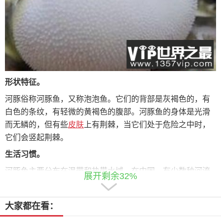
形状特征。
河豚俗称河豚鱼，又称泡泡鱼。它们的背部是灰褐色的，有
白色的条纹，有轻微的黄褐色的腹部。河豚鱼的身体是光滑
而无鳞的，但有些
皮肤
上有荆棘，当它们处于危险之中时，
它们会竖起荆棘。
生活习惯。
河豚鱼主要分布在温带和热带水域。在中国，有少数种河流
展开剩余32%
进入淡水河流。他们吃杂鱼，甲壳，半径动物和藻类等植物
都可以吃。由于圆形的影响，河豚鱼在水中游得很慢，很容
大家都在看：
易被捕获。但它们也有有效的自卫机制来对抗猎人。当受到