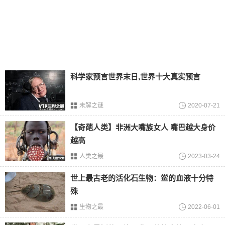
威胁时，河豚会迅速将水或空气吸入非常灵活的胃中，并将
身体扩张几次，以吓跑敌人。一些类型的刺也会使掠夺者难
以吞咽。
引进了有毒的介绍。
河豚肉白、嫩、丰满、美味的蛋白质等营养成分具有较高的
食用价值。然而，应该注意的是，河豚的，胃肠道，生殖腺
科学家预言世界末日,世界十大真实预言
和
血液
是有毒的，特别是和卵巢。该毒素是一种神经毒素，
可在0.5mg至3mg之间杀
死
，毒素耐高温8h后不会被破坏。
未解之谜
2020-07-21
免责声明：以上内容源自网络，版权归原作者所有，如有侵
【奇葩人类】非洲大嘴族女人 嘴巴越大身价
犯您的原创版权请告知，我们将尽快删除相关内容。
越高
人类之最
2023-03-24
世上最古老的活化石生物：鲎的血液十分特
殊
生物之最
2022-06-01