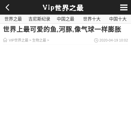
世界之最
吉尼斯纪录
中国之最
世界十大
中国十大
影视之最
奇闻异事
历史之最
社会百科
世界最毒
世界上最可爱的鱼,河豚,像气球一样膨胀
VIP世界之最
>
生物之最
>
2020-04-19 10:02