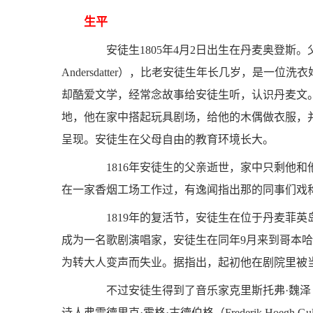
生平
安徒生1805年4月2日出生在丹麦奥登斯。父亲
Andersdatter），比老安徒生年长几岁，是
却酷爱文学，经常念故事给安徒生听，认识丹麦文
地，他在家中搭起玩具剧场，给他的木偶做衣服，
呈现。安徒生在父母自由的教育环境长大。
1816年安徒生的父亲逝世，家中只剩他和
在一家香烟工场工作过，有逸闻指出那的同事们戏
1819年的复活节，安徒生在位于丹麦菲英
成为一名歌剧演唱家，安徒生在同年9月来到哥本
为转大人变声而失业。据指出，起初他在剧院里被
不过安徒生得到了音乐家克里斯托弗·魏泽（Chris
诗人弗雷德里克·霍格·古德伯格（Frederik Hoegh G