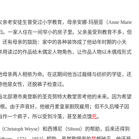
老安徒生曾受过小学教育，母亲安娜·玛丽亚（Anne Marie
一位洗衣妇。一家人住在一间窄小的房子里。父亲虽受到教育不多，但
。还有母亲的鼓励：家中的各种装饰成了他幼年时期的小天
并用读过的作品给木偶定人物角色，让作品人物以木偶戏形式
他母亲两人相依为命。在这期间他当过裁缝与纺织的学徒，还
称他是女性，还脱裤子检查过。
岛北部港市奥登斯的圣克努特大教堂思考他的未来。因为希望
哈根。由于声音好，他被丹麦皇家剧院雇用；但不久后嗓子因
当作一个疯子，所以受到冷落，甚至差点饿
死
。
toph Weyse）和西博尼（Siboni）的帮助，后来还得到
uldberg，1771—1852）相助。虽然歌唱家的
梦
想破灭，他还是