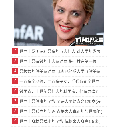
2
世界上发明专利最多的五大伟人 对人类的发展有着不可磨灭的贡献
3
世界上最有钱的十大运动员 梅西排在第一位
4
最极端的健美运动员 肌肉已经反人类（健美运动）
5
一百多个老婆，二百多子女，后代遍布全世界的男人
6
钱学森，上世纪最伟大的科学家，他造导弹还是原子弹？
7
世界上最健康的民族 罕萨人平均寿命120岁(没有疾病)
8
世界上最孤立的部落 森提内人真正的与世隔绝(禁止人靠近)
9
世界上身材最矮小的民族 俾格米人身高1.5米(位于非洲)