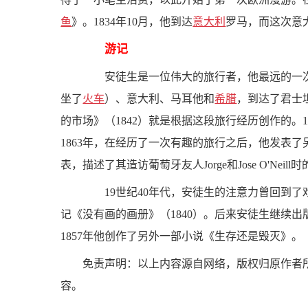
鱼
》。1834年10月，他到达
意大利
罗马，而这次意
游记
安徒生是一位伟大的旅行者，他最远的一次旅程
坐了
火车
）、意大利、马耳他和
希腊
，到达了君士
的市场》（1842）就是根据这段旅行经历创作的。1
1863年，在经历了一次有趣的旅行之后，他发表
表，描述了其造访葡萄牙友人Jorge和Jose O'Neill
19世纪40年代，安徒生的注意力曾回到了
记《没有画的画册》（1840）。后来安徒生继续
1857年他创作了另外一部小说《生存还是毁灭》。
免责声明：以上内容源自网络，版权归原作者
容。