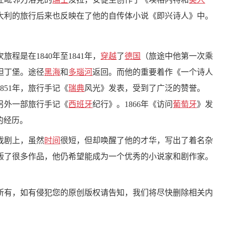
大利的旅行后来也反映在了他的自传体小说《即兴诗人》中。
是在1840年至1841年，
穿越
了
德国
（旅途中他第一次乘
坦丁堡。途径
黑海
和
多瑙河
返回。而他的重要着作《一个诗人
851年，旅行手记《
瑞典
风光》发表，受到了广泛的赞誉。
了另外一部旅行手记《
西班牙
纪行》。1866年《访问
葡萄牙
》发
时的经历。
戏剧上，虽然
时间
很短，但却唤醒了他的才华，写出了着名杂
出版了很多作品，他仍希望能成为一个优秀的小说家和剧作家。
所有，如有侵犯您的原创版权请告知，我们将尽快删除相关内