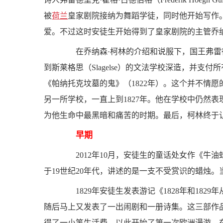
被
荷兰
皇家剧院接纳为舞蹈学徒，同时他开始写作
爱。不过这时安徒生开始得到了皇家剧院的主管乔
在乔纳森·柯林的介绍和说服下，国王弗雷
到斯莱格思（Slagelse）的文法学校深造，并
《帕纳托克坟墓的鬼》（1822年）。这个并不情
另一所学校，一直上到1827年。他在学校中仍然
为他生命中最黑暗和痛苦的时期。最后，柯林终于
早期
2012年10月，安徒生的童话处女作《牛油蜡烛
于19世纪20年代，讲述的是一支不受赏识的蜡烛
1829年安徒生发表游记《1828年和1829
随后马上又发表了一出闹剧和一册诗集。这三部作品
得了一小笔生活费，以此开始了第一次欧洲漫游。