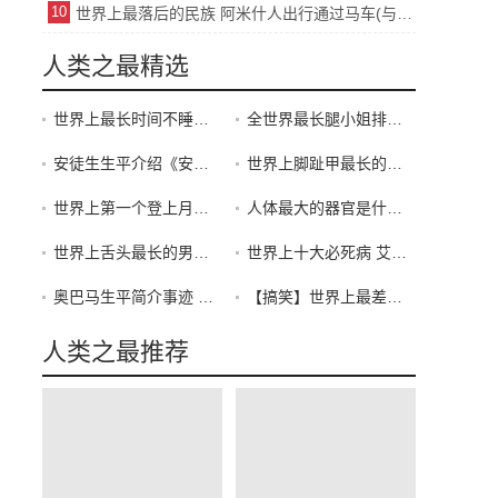
10
世界上最落后的民族 阿米什人出行通过马车(与世隔绝)
人类之最精选
世界上最长时间不睡觉的人，美国摄影师长达40天不眠
全世界最长腿小姐排行，潘克拉托娃1.32米夺冠(中国石淑仪上榜)
安徒生生平介绍《安徒生童话》作者
世界上脚趾甲最长的人，最长脚趾甲长达12.7厘米(组图)
世界上第一个登上月球的人，美国宇航员阿姆斯特朗（被称为骗局）
人体最大的器官是什么？皮肤(占总重量的15%)
世界上舌头最长的男人和女人都是谁
世界上十大必死病 艾滋病只能排第二
奥巴马生平简介事迹 种族身份令他竞选落败
【搞笑】世界上最差劲的中学生
人类之最推荐