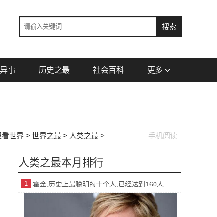
异事
历史之最
社会百科
更多
眼看世界
>
世界之最
>
人类之最
>
手机阅读
人类之最本月排行
1
霍金,历史上最聪明的十个人,已经达到160人