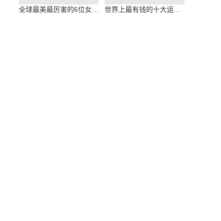
全球最美最厉害的6位女保镖，石田萌美属
世界上最有钱的十大运动员 梅西排在第