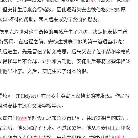
。但安徒生后来变得懒散，因此逐渐失去古德伯格对他的厚
纳森·柯林的帮助，两人后来成为了终身的朋友。
德里克六世对这个奇怪的男孩产生了兴趣，决定把安徒生送
支付所有费用。在启程之前，安徒生发表了他的第一篇短篇小说：
愿的后进生，先是留在了斯莱格思，后来又去了位于赫尔辛格的
表现得怪异且不合群，老师常责骂他。安徒生后来将这些年描述
让他毕业了。之后，安徒生去了哥本哈根。
》（T?llelyset）在丹麦菲英岛国家档案馆被发现。作品写
。当时安徒生还在文法学校学习。
年从霍尔门
运河
至阿迈厄岛东角步行记》，并取得相当的成功。
之后，他又沉寂了下来。不过1833年，他从丹麦国王那里获
在毗邻力洛克的
瑞士
汝拉，安徒生创作了《埃格内特和
美人