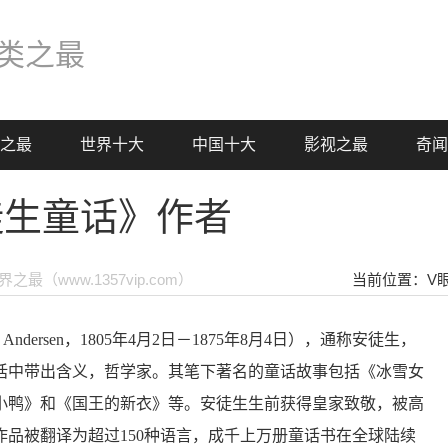
类之最
之最
世界十大
中国十大
影视之最
奇闻
徒生童话》作者
之最（www.1357vip.com）
当前位置：
V
tian Andersen，1805年4月2日－1875年8月4日），通称安徒生，
话中带出含义，哲学家。其笔下著名的童话故事包括《冰雪女
小鸭》和《国王的新衣》等。安徒生生前获得皇家致敬，被高
品被翻译为超过150种语言，成千上万册童话书在全球陆续