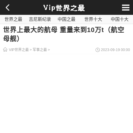
世界之最
吉尼斯纪录
中国之最
世界十大
中国十大
影视之最
奇闻异事
历史之最
社会百科
世界最毒
世界上最大的航母 重量来到10万t（航空
母舰）
VIP世界之最
>
军事之最
>
2023-09-19 00:00