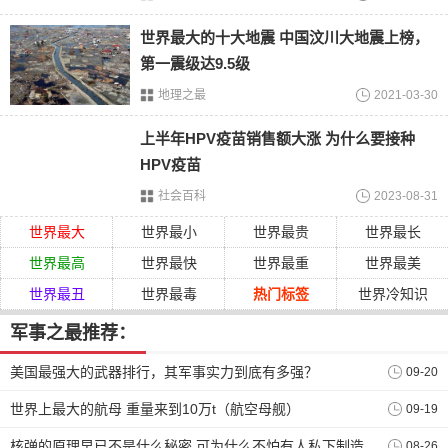
世界最大的十大地震 中国汶川大地震上榜，
第一震级达9.5级
地理之最
2021-03-30
上半年HPV疫苗销售额大涨 为什么要接种
HPV疫苗
社会百科
2023-08-31
世界最大
世界最小
世界最贵
世界最长
世界最高
世界最快
世界最重
世界最美
3.
更强的力量
世界最丑
世界最毒
热门标签
世界冷知识
其实各个国家之所以会如此建设航空母舰，主要还是希望能
够拥有着更强的力量，只有一个国家能够有着足够的军事力
军事之最推荐：
量，才能够让国家变得更加有尊严，也可以潜下心来去发
美国最强大的武器排行，其军事实力到底有多强？
09-20
展，相信我国在未来不久就能够创造出可以比肩福特级航母
甚至更大的航母。
世界上最大的航母 重量来到10万t（航空母舰）
09-19
免责声明：以上内容源自网络，版权归原作者所有，如有侵
核弹的原理早已不是什么秘密 可为什么不怕有人私下制造
08-26