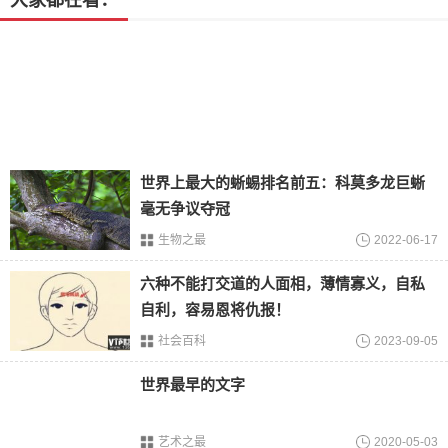
大家都在看：
世界上最大的蜥蜴排名前五：科莫多龙巨蜥
毫无争议夺冠
2.
长期发展
生物之最
2022-06-17
当前这个世界上最为强大的国家毫无疑问就是美国，而美国
六种不能打交道的人面相，薄情寡义，自私
之所以会强大，其实大多数时候都源自于美国强大的军事力
自利，容易恩将仇报！
量，虽然在我国也有着不少的航母，而且航母的水平也是接
近于世界前列，但美国这艘福特级航母的大小也是我国在未
社会百科
2023-09-05
来几年需要赶超的对象，同样也是意味着不管世界上的哪个
世界最早的文字
国家在面对美国的时候也不能够掉以轻心，不然一定会被美
国所威胁。
艺术之最
2020-05-03