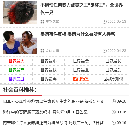
有研究表明，术后有些人的丁丁周长确实增加了 1.4～4 cm 不
不惧怕任何暴力藏獒之王“鬼獒王”，全世界
等。
仅一只!
但是!手术就有手术的风险，比如丁丁因为肿块、疤痕等毁容
生物之最
2021-05-13
变形了……你肯定不希望自己掏出一个丑丁丁，被女朋友追
娄婧事件真相 娄婧为什么被所有人辱骂
问起来，只能解释“是这样，我的丁丁去过一趟叙利亚……”
②. 丁丁延长手术
奇闻异事
2020-04-23
该手术并不是真正增长，而是将隐藏在体内的一部分丁丁暴
世界最大
世界最小
世界最贵
世界最长
露出来，让他看起来更长了!划重点!只是看起来!
世界最高
世界最快
世界最重
世界最美
然而这种方式只是让放松状态的丁丁变长 1～2 cm，勃起的时
世界最丑
世界最毒
热门标签
世界冷知识
候并!没!有!变!化!而且因为韧带被切断了，丁丁的稳定性会变
差……
社会百科推荐：
“什么嘛，说了半天，一个能打的都没有?”看到这里的你可能
09-16
因其公益属性被称为以生命影响生命的职业是 蚂蚁新村9月16日答案
有点小情绪了，难道通过后天努力就无法增大了吗?我该拿什
么拯救我的丁丁……
海洋中的苔藓属于藻类吗 神奇海洋9月16日答案
09-16
09-16
南宋哪位诗人爱养猫还曾为猫咪写诗 蚂蚁庄园9月17日答案介绍