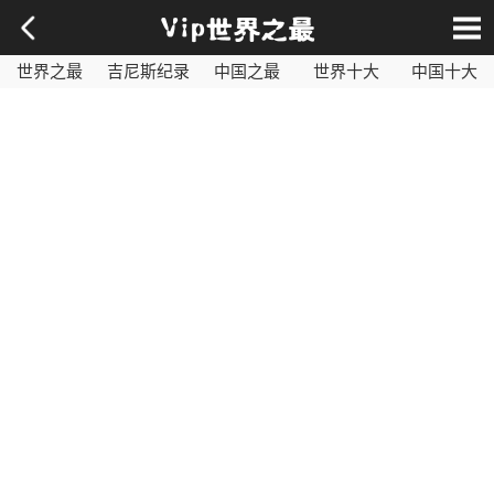
世界之最
吉尼斯纪录
中国之最
世界十大
中国十大
影视之最
奇闻异事
历史之最
社会百科
世界最毒