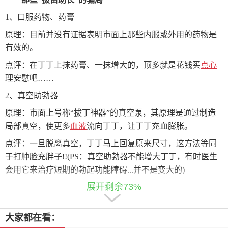
1、口服药物、药膏
原理：目前并没有证据表明市面上那些内服或外用的药物是
有效的。
点评：在丁丁上抹药膏、一抹增大的，顶多就是花钱买
点心
理安慰吧……
2、真空助勃器
原理：市面上号称“拔丁神器”的真空泵，其原理是通过制造
局部真空，使更多
血液
流向丁丁，让丁丁充血膨胀。
点评：一旦脱离真空，丁丁马上回复原来尺寸，这方法等同
于打肿脸充胖子!!(PS：真空助勃器不能增大丁丁，有时医生
会用它来治疗短期的勃起功能障碍...并不是变大的)
展开剩余73%
来源：网络
3、阿拉伯按摩法
大家都在看：
原理：这种按摩法也叫“挤奶法”,已经在网络上流传了30多