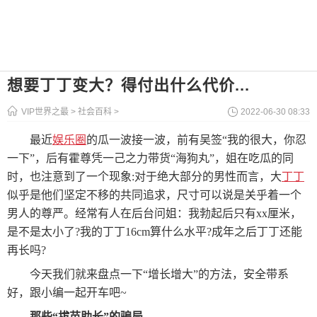
想要丁丁变大？得付出什么代价...
VIP世界之最
>
社会百科
>
2022-06-30 08:33
最近
娱乐圈
的瓜一波接一波，前有吴签“我的很大，你忍
一下”，后有霍尊凭一己之力带货“海狗丸”，姐在吃瓜的同
时，也注意到了一个现象:对于绝大部分的男性而言，大
丁丁
似乎是他们坚定不移的共同追求，尺寸可以说是关乎着一个
男人的尊严。经常有人在后台问姐：我勃起后只有xx厘米，
是不是太小了?我的丁丁16cm算什么水平?成年之后丁丁还能
再长吗?
今天我们就来盘点一下“增长增大”的方法，安全带系
好，跟小编一起开车吧~
那些“拔苗助长”的骗局