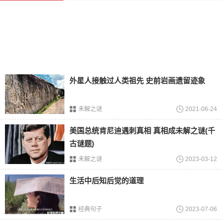
年。操作起来很简单，用大拇指和食指像挤
牛奶
那样反复拉
扯丁丁就行。
点评：没有证据证明有效不说，这样反复拉扯几百次，丁丁
真的不会废掉吗?
4、牵拉器
外星人接触过人类祖先 史前岩画遗留迹象
原理：确实有研究发现，每天用这种牵拉器「拉
鸡
」 12 个小
时，6 个月后有些使用者的丁丁在勃起状态下确实变长了 1～
2 cm。
未解之谜
2021-06-24
点评：这个，不就是那个拔苗助长嘛……连研究人员都怀
美国总统肯尼迪遇刺真相 真相成未解之谜(千
疑，每天戴着这么个东西出门，付出这么大的代价，值得吗?
古谜题)
被爸爸妈妈发现了真的好吗?你有这个
时间
，都解锁多少新姿
未解之谜
2023-03-12
势了?
生活中后知后觉的道理
有效，就是有点“废丁丁”
①. 丁丁增粗手术
经典句子
2023-07-06
该手术是从腹部或者臂不抽取一些脂肪液体，注射到丁丁里!